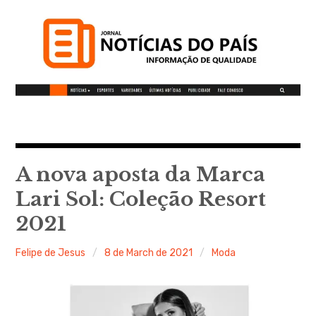
S
k
i
p
t
o
c
Notícias do Pais
o
n
t
A nova aposta da Marca
Informação de qualidade
e
Lari Sol: Coleção Resort
n
2021
t
Felipe de Jesus
8 de March de 2021
Moda