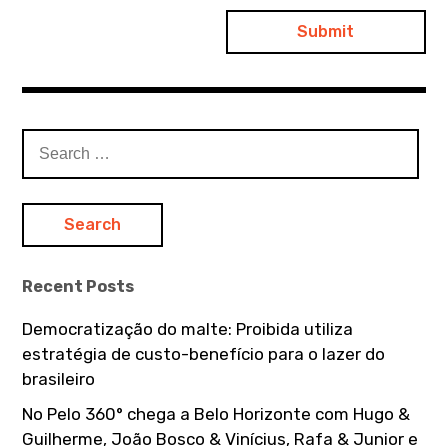
S
e
a
r
c
h
Recent Posts
f
o
Democratização do malte: Proibida utiliza
r
estratégia de custo-benefício para o lazer do
:
brasileiro
No Pelo 360° chega a Belo Horizonte com Hugo &
Guilherme, João Bosco & Vinícius, Rafa & Junior e