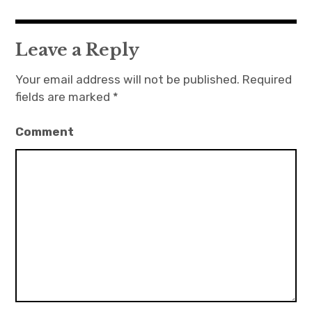
v
i
g
Leave a Reply
a
Your email address will not be published.
Required
t
fields are marked
*
i
o
Comment
n