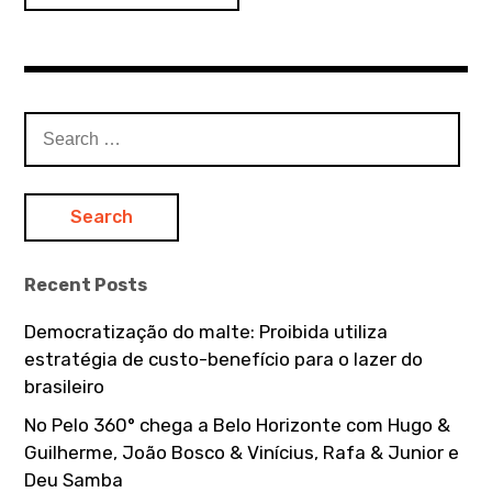
o
s
t
S
e
s
a
n
r
c
a
h
Recent Posts
f
v
o
Democratização do malte: Proibida utiliza
r
i
estratégia de custo-benefício para o lazer do
:
brasileiro
g
No Pelo 360° chega a Belo Horizonte com Hugo &
a
Guilherme, João Bosco & Vinícius, Rafa & Junior e
Deu Samba