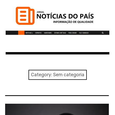
S
k
i
p
t
o
c
Notícias do Pais
o
n
t
Informação de qualidade
e
n
Category:
Sem categoria
t