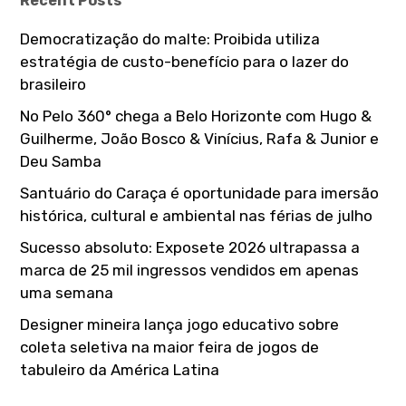
Recent Posts
f
v
o
Democratização do malte: Proibida utiliza
r
i
estratégia de custo-benefício para o lazer do
:
brasileiro
g
No Pelo 360° chega a Belo Horizonte com Hugo &
a
Guilherme, João Bosco & Vinícius, Rafa & Junior e
Deu Samba
t
Santuário do Caraça é oportunidade para imersão
i
histórica, cultural e ambiental nas férias de julho
o
Sucesso absoluto: Exposete 2026 ultrapassa a
marca de 25 mil ingressos vendidos em apenas
n
uma semana
Designer mineira lança jogo educativo sobre
coleta seletiva na maior feira de jogos de
tabuleiro da América Latina