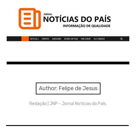
S
k
i
p
t
o
c
Notícias do Pais
o
n
t
Informação de qualidade
e
n
Author:
Felipe de Jesus
t
Redação | JNP - Jornal Notícias do País.