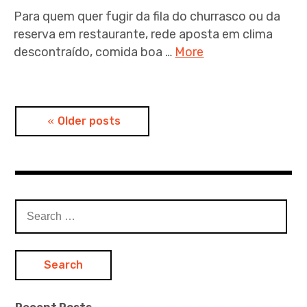
Para quem quer fugir da fila do churrasco ou da
reserva em restaurante, rede aposta em clima
descontraído, comida boa …
More
P
Older posts
o
s
t
S
e
s
a
n
r
c
a
h