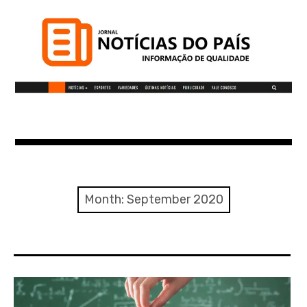
S
k
i
p
t
o
c
Notícias do Pais
o
n
t
Informação de qualidade
e
n
Month:
September 2020
t