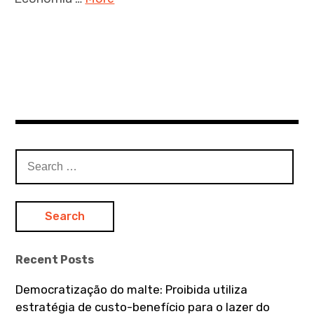
S
e
a
r
c
h
Recent Posts
f
o
Democratização do malte: Proibida utiliza
r
estratégia de custo-benefício para o lazer do