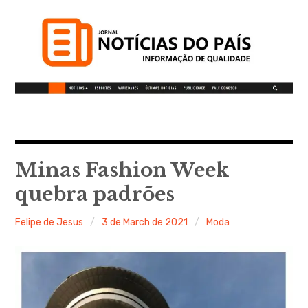
S
k
i
p
t
o
c
Notícias do Pais
o
n
t
Minas Fashion Week
Informação de qualidade
e
quebra padrões
n
t
Felipe de Jesus
3 de March de 2021
Moda