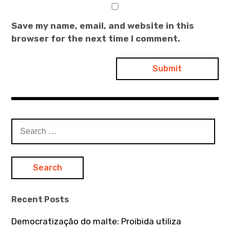
Save my name, email, and website in this
browser for the next time I comment.
S
e
a
r
c
h
Recent Posts
f
o
Democratização do malte: Proibida utiliza
r