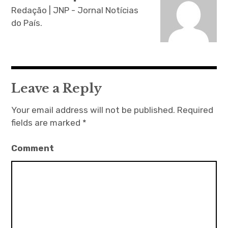
t
Redação | JNP - Jornal Notícias
n
do País.
a
v
i
g
Leave a Reply
a
Your email address will not be published.
Required
t
fields are marked
*
i
o
Comment
n