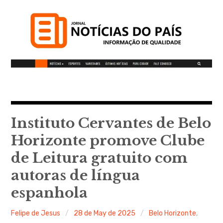
S
k
i
p
t
o
c
Notícias do Pais
o
n
t
Instituto Cervantes de Belo
Informação de qualidade
e
Horizonte promove Clube
n
de Leitura gratuito com
t
autoras de língua
espanhola
Felipe de Jesus
28 de May de 2025
Belo Horizonte
,