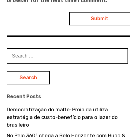
browser for the next time I comment.
S
e
a
r
c
h
Recent Posts
f
o
Democratização do malte: Proibida utiliza
r
estratégia de custo-benefício para o lazer do
:
brasileiro
No Pelo 360° chega a Belo Horizonte com Hugo &