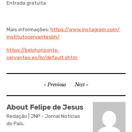
Entrada gratuita
Mais informações:
https://www.instagram.com/
institutocervantesbh/
https://belohorizonte.
cervantes.es/br/default.shtm
P
Previous
Next
o
s
About Felipe de Jesus
t
Redação | JNP - Jornal Notícias
n
do País.
a