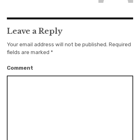
v
i
g
Leave a Reply
a
Your email address will not be published.
Required
t
fields are marked
*
i
o
Comment
n