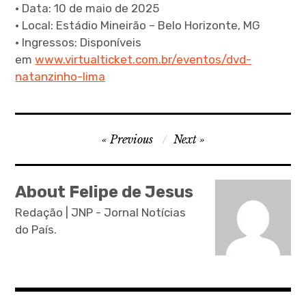
• Data: 10 de maio de 2025
• Local: Estádio Mineirão – Belo Horizonte, MG
• Ingressos: Disponíveis
em
www.virtualticket.com.br/eventos/dvd-
natanzinho-lima
P
Previous
Next
o
s
About Felipe de Jesus
t
Redação | JNP - Jornal Notícias
n
do País.
a
v
i