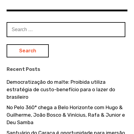
S
e
a
r
c
h
Recent Posts
f
o
Democratização do malte: Proibida utiliza
r
estratégia de custo-benefício para o lazer do
:
brasileiro
No Pelo 360° chega a Belo Horizonte com Hugo &
Guilherme, João Bosco & Vinícius, Rafa & Junior e
Deu Samba
Santuário do Caraça é oportunidade para imersão