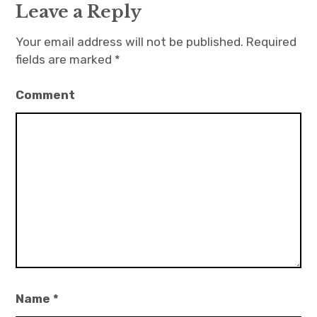
g
Leave a Reply
a
Your email address will not be published.
Required
t
fields are marked
*
i
o
Comment
n
Name
*