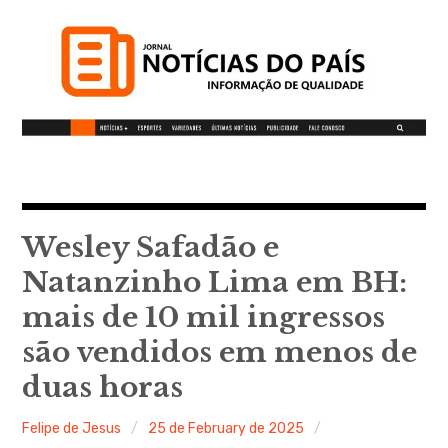
S
k
i
p
t
o
c
Notícias do Pais
o
n
t
Wesley Safadão e
Informação de qualidade
e
Natanzinho Lima em BH:
n
mais de 10 mil ingressos
t
são vendidos em menos de
duas horas
Felipe de Jesus
25 de February de 2025