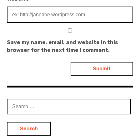
Save my name, email, and website in this
browser for the next time I comment.
S
e
a
r
c