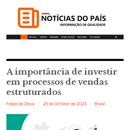
S
k
i
p
t
o
c
Notícias do Pais
o
n
t
A importância de investir
Informação de qualidade
e
em processos de vendas
n
estruturados
t
Felipe de Jesus
25 de October de 2023
Brasil