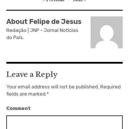
o
s
About Felipe de Jesus
t
Redação | JNP - Jornal Notícias
n
do País.
a
v
i
g
Leave a Reply
a
Your email address will not be published.
Required
t
fields are marked
*
i
o
Comment
n