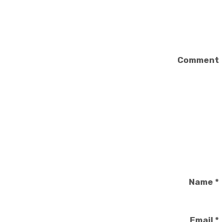
n
Comment
Name
*
Email
*