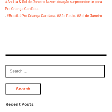
Anitta & Sol de Janeiro fazem doação surpreendente para
Pro Criança Cardíaca
,
Brasil
,
Pro Criança Cardíaca
,
São Paulo
,
Sol de Janeiro
S
e
a
r
c
h
Recent Posts
f
o