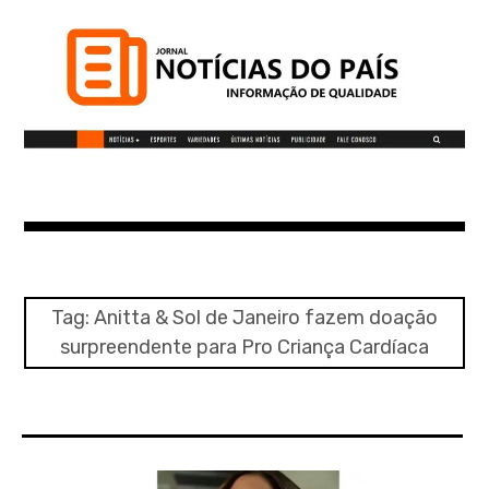
S
k
i
p
t
o
c
Notícias do Pais
o
n
t
Informação de qualidade
e
n
Tag:
Anitta & Sol de Janeiro fazem doação
t
surpreendente para Pro Criança Cardíaca