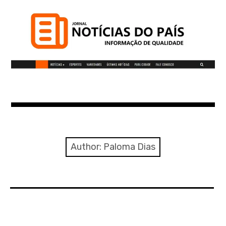
S
k
i
p
t
o
c
Notícias do Pais
o
n
t
Informação de qualidade
e
n
Author:
Paloma Dias
t