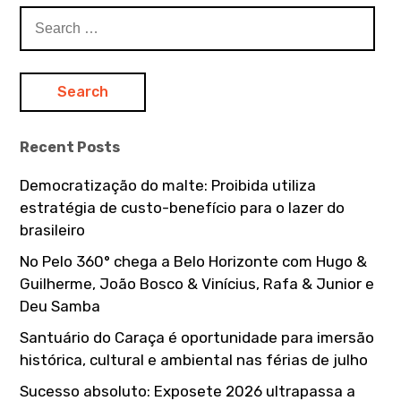
S
e
a
r
c
h
Recent Posts
f
o
Democratização do malte: Proibida utiliza
r
estratégia de custo-benefício para o lazer do
:
brasileiro
No Pelo 360° chega a Belo Horizonte com Hugo &
Guilherme, João Bosco & Vinícius, Rafa & Junior e
Deu Samba
Santuário do Caraça é oportunidade para imersão
histórica, cultural e ambiental nas férias de julho
Sucesso absoluto: Exposete 2026 ultrapassa a