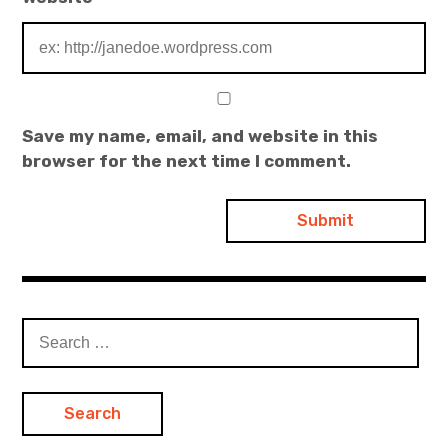
Save my name, email, and website in this
browser for the next time I comment.
S
e
a
r
c