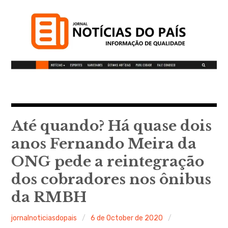
S
k
i
p
t
o
c
Notícias do Pais
o
n
t
Até quando? Há quase dois
Informação de qualidade
e
anos Fernando Meira da
n
ONG pede a reintegração
t
dos cobradores nos ônibus
da RMBH
jornalnoticiasdopais
6 de October de 2020