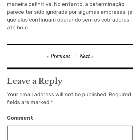
maneira definitiva. No entanto, a determinação
parece ter sido ignorada por algumas empresas, já
que elas continuam operando sem os cobradores
até hoje.
P
Previous
Next
o
s
Leave a Reply
t
n
Your email address will not be published.
Required
fields are marked
*
a
v
Comment
i
g