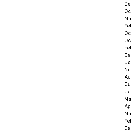
De
Oc
Ma
Fe
Oc
Oc
Fe
Ja
De
No
Au
Ju
Ju
Ma
Ap
Ma
Fe
Ja